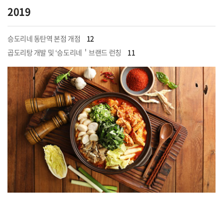
2019
승도리네 동탄역 본점 개점
12
곱도리탕 개발 및 ‘승도리네＇브랜드 런칭
11