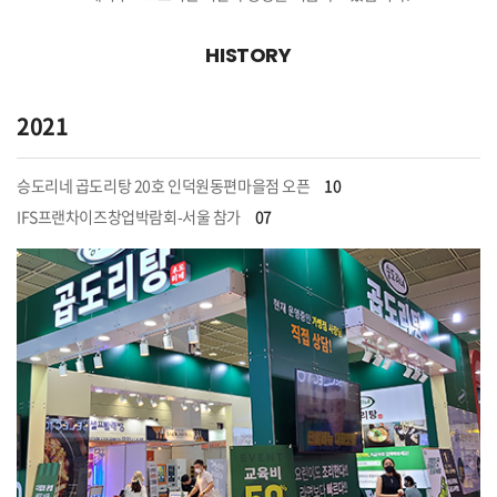
HISTORY
2021
승도리네 곱도리탕 20호 인덕원동편마을점 오픈
10
IFS프랜차이즈창업박람회-서울 참가
07