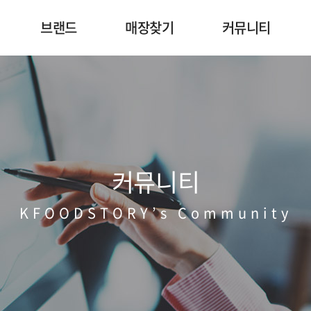
브랜드
매장찾기
커뮤니티
리
승도리네 곱도리탕
매장안내
공지사항
지
고객의 소리
SNS
30초 설문조사
커뮤니티
KFOODSTORY’s Community