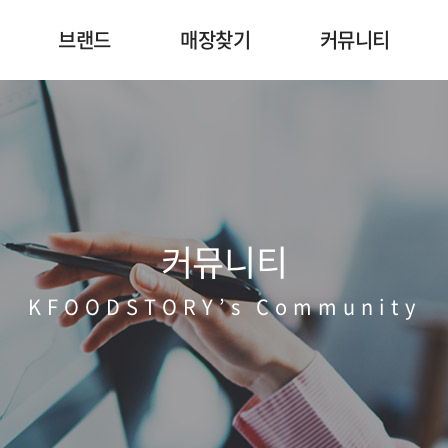
브랜드
매장찾기
커뮤니티
리
승도리네 곱도리탕
매장안내
공지사항
지
고객의 소리
SNS
30초 설문조사
커뮤니티
KFOODSTORY’s Community