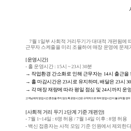
7
월
1
일부 사회적 거리두기가 대대적 개편됨에 따
근무자 스케줄을 미리
조율하여 매장 운영에 문제
[운영시간]
- 홀 운영시간
: 15
시
~ 23
시
30
분
→
작업환경 간소화로 인해 근무자는
14
시 출근을
→ 홀 마감시간은
23
시로 유지하며,
배달은
23
시
3
→ 각 매장 재량에 따라 평일 점심 및
24
시까지 운영
고객님에게 영업시간 혼란을 주지 않도록 운영시간은 규칙적으로 하며 영업시간이 불규칙할 경우 
[사회적 거리 두기
2단계 기준 개편안]
- 7월
1~14
일
: 6
명 허용 /
7월
14
일 이후 : 8명 허용
- 백신 접종자는 사적 모임 기준 인원에서 제외한