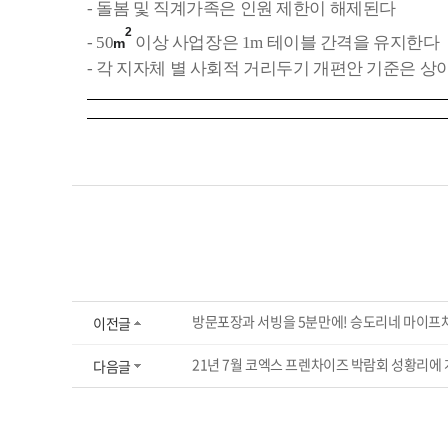
- 돌봄 및 직계가족은 인원 제한이 해제된다
2
- 50
이상
사업장은
1m
테이블 간격을 유지한다
m
- 각 지자체 별 사회적 거리두기 개편안 기준은 상
방문포장과 서빙을 5분만에! 승도리네 마이프
이전글
21년 7월 코엑스 프렌차이즈 박람회 성황리에
다음글