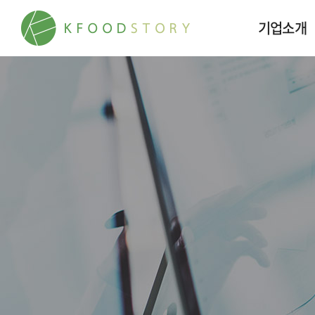
기업소개
케이푸드스토
대표이사 메시
연혁
인재채용
오시는 길