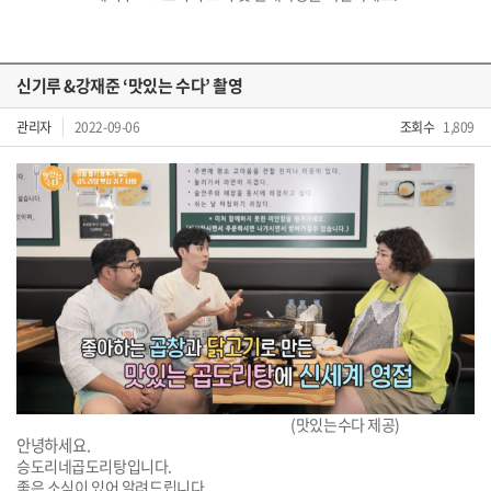
신기루 &강재준 ‘맛있는 수다’ 촬영
관리자
2022-09-06
조회수
1,809
(맛있는수다 제공)
안녕하세요.
승도리네곱도리탕입니다.
좋은 소식이 있어 알려드립니다.