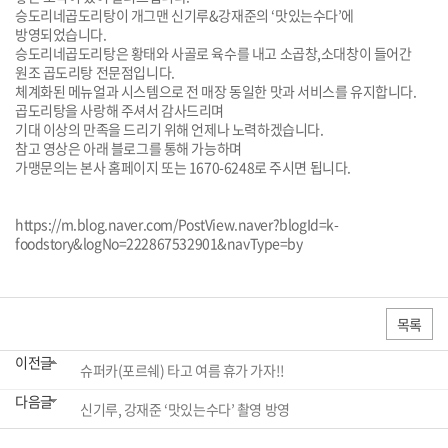
승도리네곱도리탕이 개그맨 신기루&강재준의 ‘맛있는수다’에
방영되었습니다.
승도리네곱도리탕은 황태와 사골로 육수를 내고 소곱창,소대창이 들어간
원조 곱도리탕 전문점입니다.
체계화된 메뉴얼과 시스템으로 전 매장 동일한 맛과 서비스를 유지합니다.
곱도리탕을 사랑해 주셔서 감사드리며
기대 이상의 만족을 드리기 위해 언제나 노력하겠습니다.
참고 영상은 아래 블로그를 통해 가능하며
가맹문의는 본사 홈페이지 또는 1670-6248로 주시면 됩니다.
https://m.blog.naver.com/PostView.naver?blogId=k-
foodstory&logNo=222867532901&navType=by
목록
이전글
슈퍼카(포르쉐) 타고 여름 휴가 가자!!
다음글
신기루, 강재준 ‘맛있는수다’ 촬영 방영